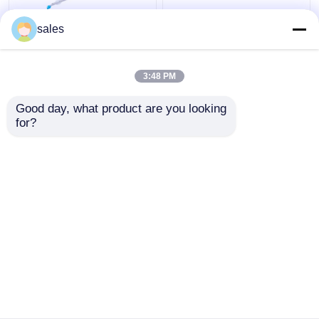
आईसीयू डबल लुमेन कफ्ड
Tracheostomy के लिए
sales
ट्रेकियोस्टोमी ट्यूब ट्रेकिआ
ODM कफ्ड डबल लुमेन
कैनुला
ब्रोन्कियल ट्यूब
3:48 PM
सबसे अच्छी कीमत
सबसे अच्छी कीमत
Good day, what product are you looking 
for?
हमसे संपर्क करें
हमसे संपर्क करें
और देखो
होम
हमारे बारे में
हमसे संपर्क करें
Desktop Site
साइटमैप
गोपनीयता नीति