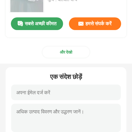
ईटी ट्यूब एयरवे
सबसे अच्छी कीमत
हमसे संपर्क करें
स्वरयंत्र मुखौटा वायुमार्ग
और देखो
नासॉफिरिन्जियल एयरवे ट्यूब
डिस्पोजेबल एंडोट्रैचियल ट्यूब
एक संदेश छोड़ें
डबल लुमेन ब्रोन्कियल ट्यूब
एयरवे प्रेशर मॉनिटर
कफ प्रेशर मैनोमीटर