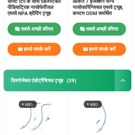
सॉफ्ट टिप के साथ एडजस्टेबल
आकार 7 इंजेक्शन योग्य
पीडियाट्रिक नासोफेरींजल
नासोफारिन्जियल एयरवे ट्यूब,
एयरवे NPA ब्रीदिंग ट्यूब
कस्टम ODM समर्थित
सबसे अच्छी कीमत
सबसे अच्छी कीमत
हमसे संपर्क करें
हमसे संपर्क करें
डिस्पोजेबल एंडोट्रैचियल ट्यूब
(39)