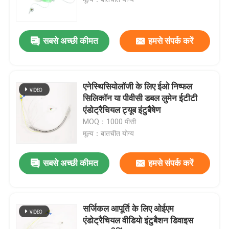
ईटी ट्यूब एयरवे
सबसे अच्छी कीमत
हमसे संपर्क करें
स्वरयंत्र मुखौटा वायुमार्ग
एनेस्थिसियोलॉजी के लिए ईओ निष्फल
नासॉफिरिन्जियल एयरवे ट्यूब
सिलिकॉन या पीवीसी डबल लुमेन ईटीटी
एंडोट्रैचियल ट्यूब इंटुबैषेण
MOQ：1000 पीसी
डिस्पोजेबल एंडोट्रैचियल ट्यूब
मूल्य：बातचीत योग्य
डबल लुमेन ब्रोन्कियल ट्यूब
सबसे अच्छी कीमत
हमसे संपर्क करें
एयरवे प्रेशर मॉनिटर
सर्जिकल आपूर्ति के लिए ओईएम
एंडोट्रैचियल वीडियो इंटुबैशन डिवाइस
कफ प्रेशर मैनोमीटर