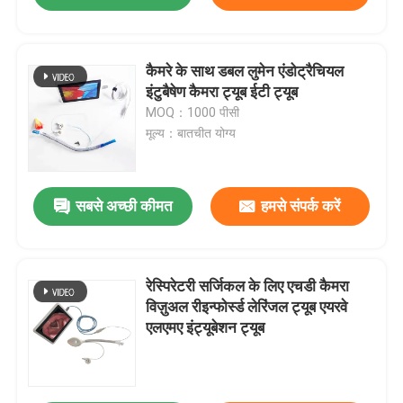
कैमरे के साथ डबल लुमेन एंडोट्रैचियल
इंटुबैषेण कैमरा ट्यूब ईटी ट्यूब
MOQ：1000 पीसी
मूल्य：बातचीत योग्य
सबसे अच्छी कीमत
हमसे संपर्क करें
रेस्पिरेटरी सर्जिकल के लिए एचडी कैमरा
विज़ुअल रीइन्फोर्स्ड लेरिंजल ट्यूब एयरवे
एलएमए इंट्यूबेशन ट्यूब