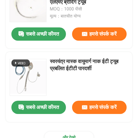
एलएमए ब्रीदिंग ट्यूब
MOQ：1000 पीसी
ब्रोन्कियल ब्लॉकर ट्यूब
मूल्य：बातचीत योग्य
सबसे अच्छी कीमत
हमसे संपर्क करें
सक्शन कैथेटर
वीडियो इंट्यूबेशन डिवाइस
स्वरयंत्र मास्क वायुमार्ग नाक ईटी ट्यूब
प्रबलित ईटीटी पारदर्शी
ऑरोफरीन्जियल एयरवे ट्यूब
व्यक्तिगत सुरक्षा उपकरण पीपीई
सबसे अच्छी कीमत
हमसे संपर्क करें
एनेस्थेसिया डिस्पोजेबल
एंडोट्रैकियल ट्यूब के घटक
और देखो