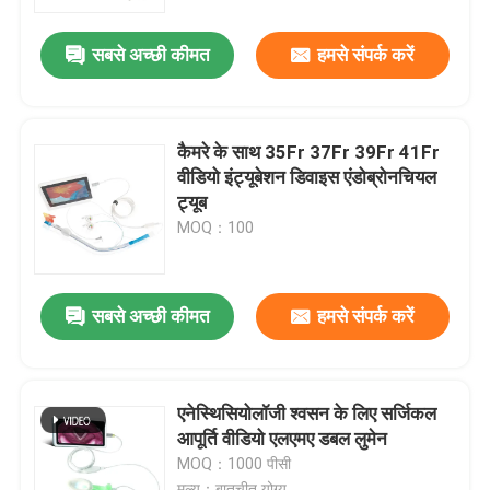
सबसे अच्छी कीमत
हमसे संपर्क करें
हमारे बारे में
फैक्टरी यात्रा
कैमरे के साथ 35Fr 37Fr 39Fr 41Fr
वीडियो इंट्यूबेशन डिवाइस एंडोब्रोनचियल
गुणवत्ता नियंत्रण
ट्यूब
MOQ：100
हमसे संपर्क करें
सबसे अच्छी कीमत
हमसे संपर्क करें
समाचार
सभी मामलों
एनेस्थिसियोलॉजी श्वसन के लिए सर्जिकल
आपूर्ति वीडियो एलएमए डबल लुमेन
MOQ：1000 पीसी
एक बोली का अनुरोध
मूल्य：बातचीत योग्य