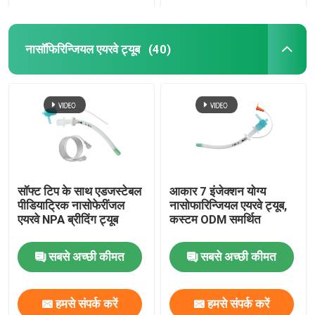
नासॉफिरिन्जियल एयरवे ट्यूब
(40)
सॉफ्ट टिप के साथ एडजस्टेबल
आकार 7 इंजेक्शन योग्य
पीडियाट्रिक नासोफेरींजल
नासोफारिन्जियल एयरवे ट्यूब,
एयरवे NPA ब्रीदिंग ट्यूब
कस्टम ODM समर्थित
सबसे अच्छी कीमत
सबसे अच्छी कीमत
हमसे संपर्क करें
हमसे संपर्क करें