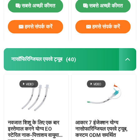
सबसे अच्छी कीमत
सबसे अच्छी कीमत
ब्रोन्कियल ब्लॉकर ट्यूब
हमसे संपर्क करें
हमसे संपर्क करें
सक्शन कैथेटर
वीडियो इंट्यूबेशन डिवाइस
नासॉफिरिन्जियल एयरवे ट्यूब
(40)
ऑरोफरीन्जियल एयरवे ट्यूब
व्यक्तिगत सुरक्षा उपकरण पीपीई
एनेस्थेसिया डिस्पोजेबल
नवजात शिशु के लिए एक बार
आकार 7 इंजेक्शन योग्य
इस्तेमाल करने योग्य EO
नासोफारिन्जियल एयरवे ट्यूब,
एंडोट्रैकियल ट्यूब के घटक
स्टेरिल नाक-पित्ताशय वायुमार्ग
कस्टम ODM समर्थित