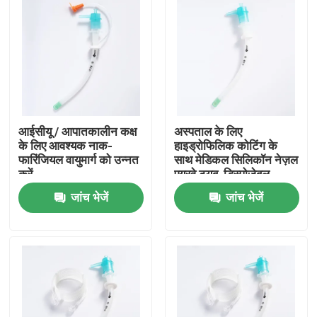
आईसीयू / आपातकालीन कक्ष
अस्पताल के लिए
के लिए आवश्यक नाक-
हाइड्रोफिलिक कोटिंग के
फारिंजियल वायुमार्ग को उन्नत
साथ मेडिकल सिलिकॉन नेज़ल
करें
एयरवे ट्यूब, डिस्पोजेबल
नेसोफेरींजल एयरवे
जांच भेजें
जांच भेजें
होम
उत्पाद
वीआर दिखाएँ