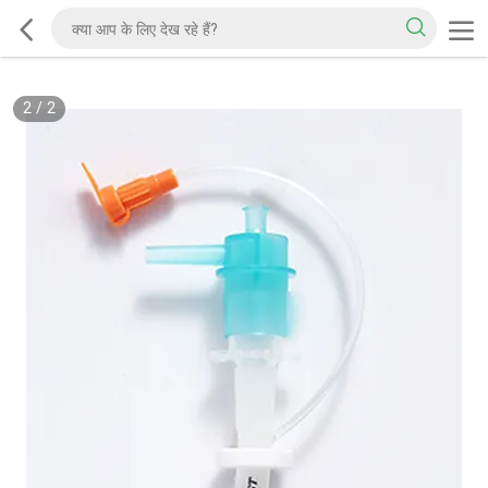
2
/
2