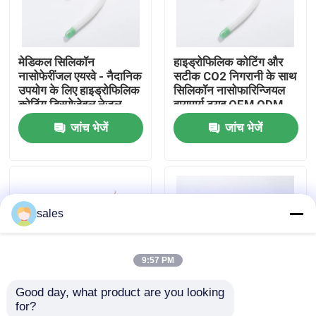
हमारे बारे में
मेडिकल सिलिकॉन
हाइड्रोफिलिक कोटिंग और
नासोफेरींजल एयरवे - नैदानिक
सटीक CO2 निगरानी के साथ
फैक्टरी यात्रा
​​​​उपयोग के लिए हाइड्रोफिलिक
सिलिकॉन नासोफारिन्जियल
कोटिंग डिस्पोजेबल नेज़ल
वायुमार्ग ट्यूब OEM ODM
एयरवे ट्यूब
जांच भेजें
जांच भेजें
गुणवत्ता नियंत्रण
हमसे संपर्क करें
sales
समाचार
9:57 PM
सभी मामलों
Good day, what product are you looking 
for?
एक बोली का अनुरोध
आकार 7 इंजेक्शन योग्य
मुलायम गैर विषैले पीवीसी नाक