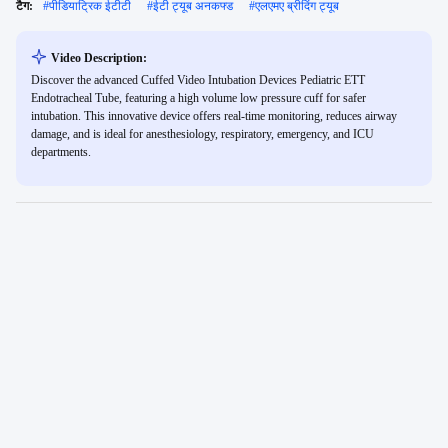
टैग:
#
पीडियाट्रिक ईटीटी
#
ईटी ट्यूब अनकफ्ड
#
एलएमए ब्रीदिंग ट्यूब
Video Description:
Discover the advanced Cuffed Video Intubation Devices Pediatric ETT
Endotracheal Tube, featuring a high volume low pressure cuff for safer
intubation. This innovative device offers real-time monitoring, reduces airway
damage, and is ideal for anesthesiology, respiratory, emergency, and ICU
departments.