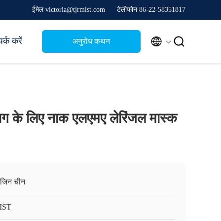
ईमेल victoria@tjrmist.com
टेलीफोन 86-22-58351817


र्क करें
अनुरोध कथन
ग के लिए नाक एलएमए लेरिंजल मास्क
ंजिन चीन
IST