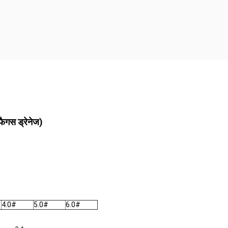
फैगस ड्रेनेज)
4.0#
5.0#
6.0#