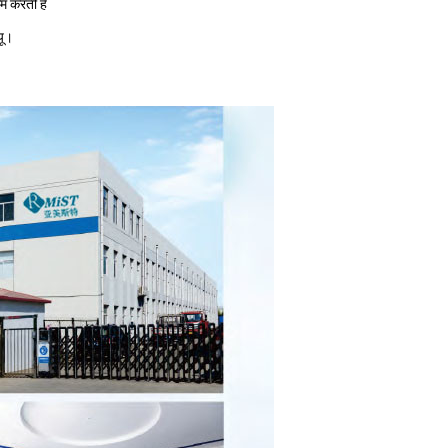
म करती है
यू।